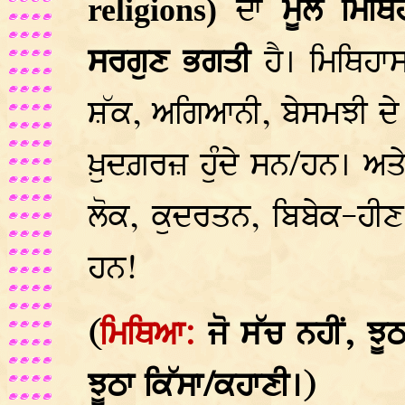
ਦਾ
ਮੂਲ ਮਿਥ
religions)
ਸਰਗੁਣ ਭਗਤੀ
ਹੈ। ਮਿਥਿਹ
ਸ਼ੱਕ, ਅਗਿਆਨੀ, ਬੇਸਮਝੀ ਦੇ ਬ
ਖ਼ੁਦਗ਼ਰਜ਼ ਹੁੰਦੇ ਸਨ/ਹਨ। ਅਤੇ
ਲੋਕ, ਕੁਦਰਤਨ, ਬਿਬੇਕ-ਹੀਣ
ਹਨ!
(
ਮਿਥਿਆ:
ਜੋ ਸੱਚ ਨਹੀਂ, ਝ
ਝੂਠਾ ਕਿੱਸਾ/ਕਹਾਣੀ।)