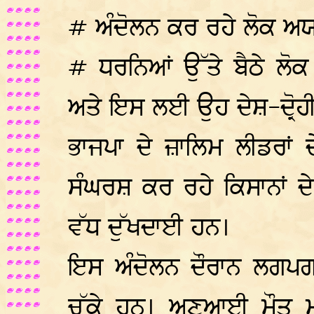
# ਅੰਦੋਲਨ ਕਰ ਰਹੇ ਲੋਕ ਅ
# ਧਰਨਿਆਂ ਉੱਤੇ ਬੈਠੇ ਲੋਕ
ਅਤੇ ਇਸ ਲਈ ਉਹ ਦੇਸ਼-ਦ੍ਰੋ
ਭਾਜਪਾ ਦੇ ਜ਼ਾਲਿਮ ਲੀਡਰਾਂ
ਸੰਘਰਸ਼ ਕਰ ਰਹੇ ਕਿਸਾਨਾਂ ਦ
ਵੱਧ ਦੁੱਖਦਾਈ ਹਨ।
ਇਸ ਅੰਦੋਲਨ ਦੌਰਾਨ ਲਗ
ਚੁੱਕੇ ਹਨ। ਅਣਆਈ ਮੌਤ ਮ