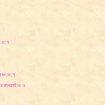
: ਮ: ੧
ੁ ਅ: ਮ: ੧
ਮ॥ ਰਾਮਕਲੀ ਮ: ੫