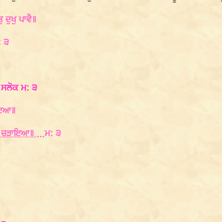
 ਦੁਖੁ ਪਾਵੈ॥
: ੩
 ਸਲੋਕ ਮ: ੩
ਚਾਇਆ॥
ਆਣਿ ਚੜਾਇਆ॥
…ਮ: ੩