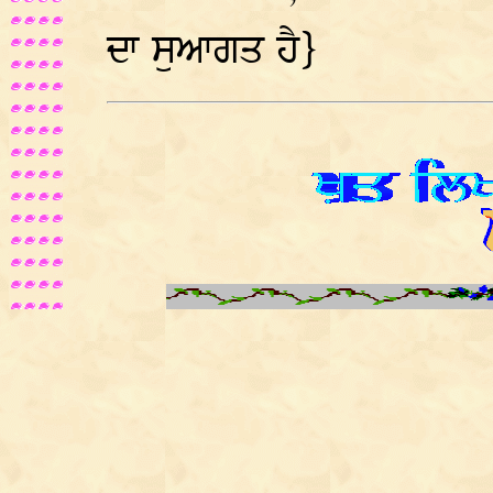
ਦਾ ਸੁਆਗਤ ਹੈ}