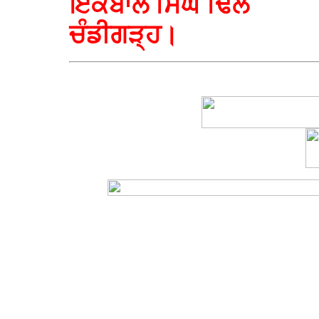
ਇਕਬਾਲ ਸਿੰਘ ਢਿੱਲੋਂ
ਚੰਡੀਗੜ੍ਹ।