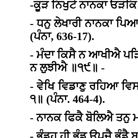
-ਕੂੜ ਨਿਖੁਟੇ ਨਾਨਕਾ ਓੜਕਿ
- ਧਨੁ ਲੇਖਾਰੀ ਨਾਨਕਾ ਪਿ
(ਪੰਨਾ, 636-17).
- ਮੰਦਾ ਕਿਸੈ ਨ ਆਖੀਐ ਪੜਿ
ਨ ਲੁਝੀਐ ॥੧੯॥ -
- ਵੇਖਿ ਵਿਡਾਣੁ ਰਹਿਆ ਵਿਸ
੧॥ (ਪੰਨਾ. 464-4).
- ਨਾਨਕ ਫਿਕੈ ਬੋਲਿਐ ਤਨੁ ਮ
- ਭੰਡਹੁ ਹੀ ਭੰਡੁ ਊਪਜੈ ਭੰਡੈ