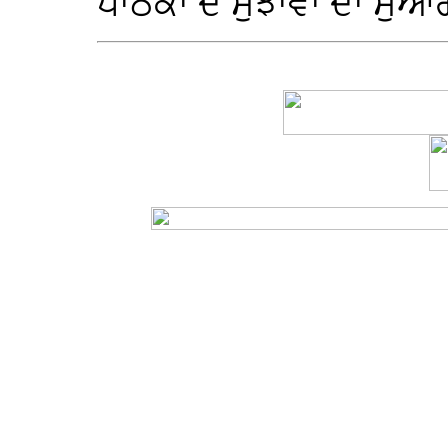
ਪਾਠਕਾਂ ਦੇ ਸੁਝਾਵਾਂ ਦਾ ਸੁਆ