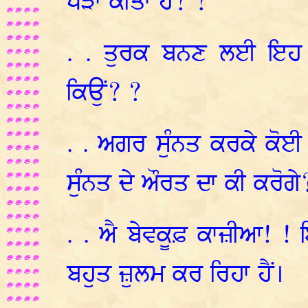
ਖੜਾ ਕੀਤਾ ਹੇ? ?
. . ਤੁਰਕ ਬਨਣ ਲਈ ਇਹ 
ਕਿਉਂ? ?
. . ਅਗਰ ਸੁੰਨਤ ਕਰਕੇ ਕੋਈ ਮ
ਸੁੰਨਤ ਦੇ ਔਰਤ ਦਾ ਕੀ ਕਰੋਗੇ
. . ਐ ਬੇਵਕੂਫ਼ ਕਾਜ਼ੀਆ! ! ਇਹ
ਬਹੁਤ ਜ਼ੁਲਮ ਕਰ ਰਿਹਾ ਹੈਂ।