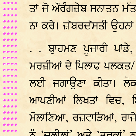
ਤਾਂ ਜੋ ਔਰੰਗਜ਼ੇਬ ਸਨਾਤਨ ਮੱਤ
ਨਾ ਕਰੇ। ਜ਼ੱਬਰਦੱਸਤੀ ਉਹਨਾਂ
. . ਬ੍ਰਾਹਮਣ ਪੂਜਾਰੀ ਪਾਂਡ
ਮਰਜ਼ੀਆਂ ਦੇ ਖਿਲਾਫ ਖਲਕਤ/ ਲੋ
ਲਈ ਜਗਾਉਣਾ ਕੀਤਾ। ਲੋਕਾਂ
ਆਪਣੀਆਂ ਲਿਖਤਾਂ ਵਿਚ, ਇਹ
ਮੌਲਾਣਿਆ, ਰਜ਼ਵਾੜਿਆਂ, ਰਾਜੇ-
ਨੂੰ ‘ਦਲੀਲਾਂ’ ਅਤੇ ‘ਤਰਕਾਂ’