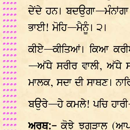
ਦੇਂਦੇ ਹਨ। ਬਦਉਗਾ—ਮੰਨਾਂ
ਭਾਈ! ਮੋਹਿ—ਮੈਨੂੰ। ੨।
ਕੀਏ—ਕੀਤਿਆਂ। ਕਿਆ ਕਰੀ
—ਅੱਧੇ ਸਰੀਰ ਵਾਲੀ, ਅੱਧੇ 
ਮਾਲਕ, ਸਦਾ ਦੀ ਸਾਥਣ। ਨਾਰ
ਬਉਰੇ—ਹੇ ਕਮਲੇ! ਪਚਿ ਹਾਰੀ
ਅਰਥ:-
ਕੋਝੇ ਝਗੜਾਲੂ (ਆਪ