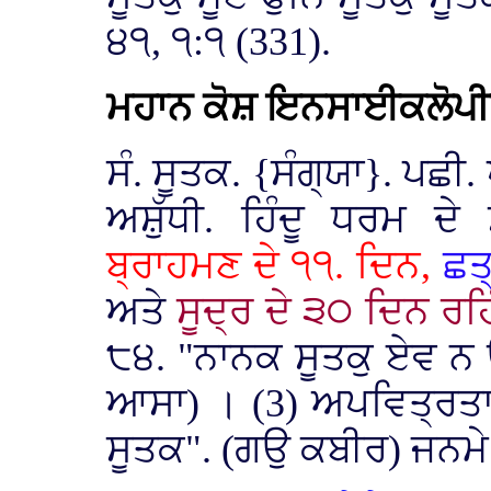
੪੧, ੧:੧ (331).
ਮਹਾਨ ਕੋਸ਼ ਇਨਸਾਈਕਲੋਪ
ਸੰ. ਸੂਤਕ. {ਸੰਗ੍ਯਾ}. ਪਛੀ.
ਅਸ਼ੁੱਧੀ. ਹਿੰਦੂ ਧਰਮ ਦੇ
ਬ੍ਰਾਹਮਣ ਦੇ ੧੧. ਦਿਨ,
ਛਤ
ਅਤੇ
ਸੂਦ੍ਰ ਦੇ ੩੦ ਦਿਨ ਰਹਿ
੮੪. "ਨਾਨਕ ਸੂਤਕੁ ਏਵ ਨ
ਆਸਾ) । (3) ਅਪਵਿਤ੍ਰਤਾ.
ਸੂਤਕ". (ਗਉ ਕਬੀਰ) ਜਨਮੇ