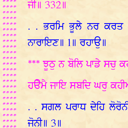
ਜੀ॥ 332॥
. . ਭਰਮਿ ਭੂਲੇ ਨਰ ਕਰ
ਨਾਰਾਇਣ॥ 1॥ ਰਹਾਉ॥
*** ਝੂਠੁ ਨ ਬੋਲਿ ਪਾਡੇ ਸਚੁ 
ਹੳੇਮੈ ਜਾਇ ਸਬਦਿ ਘਰੁ ਕਹ
. . ਸਗਲ ਪਰਾਧ ਦੇਹਿ ਲੋਰੋਨ
ਜੋਨੀ॥ 3॥