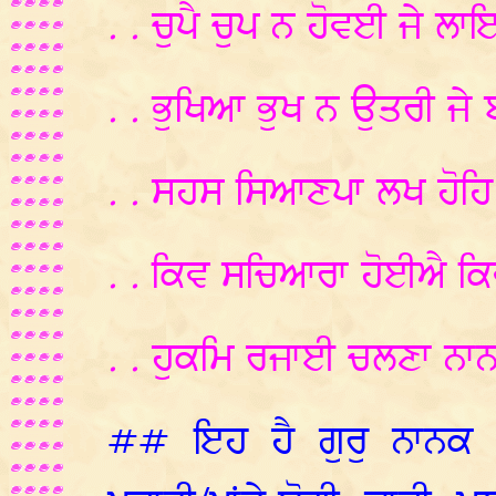
. .
ਚੁਪੈ
ਚੁਪ
ਨ
ਹੋਵਈ
ਜੇ
ਲਾ
. .
ਭੁਖਿਆ
ਭੁਖ
ਨ
ਉਤਰੀ
ਜੇ
. .
ਸਹਸ
ਸਿਆਣਪਾ
ਲਖ
ਹੋਹਿ
. .
ਕਿਵ
ਸਚਿਆਰਾ
ਹੋਈਐ
ਕ
. .
ਹੁਕਮਿ
ਰਜਾਈ
ਚਲਣਾ
ਨਾ
## ਇਹ ਹੈ ਗੁਰੁ ਨਾਨਕ ਸ