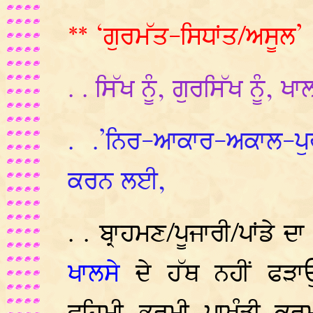
** ‘ਗੁਰਮੱਤ-ਸਿਧਾਂਤ/ਅਸੂਲ’ 
. . ਸਿੱਖ ਨੂੰ, ਗੁਰਸਿੱਖ ਨੂੰ, ਖਾਲ
. .’ਨਿਰ-ਆਕਾਰ-ਅਕਾਲ-ਪ
ਕਰਨ ਲਈ,
. . ਬ੍ਰਾਹਮਣ/ਪੂਜਾਰੀ/ਪਾਂਡੇ ਦ
ਖਾਲਸੇ
ਦੇ ਹੱਥ ਨਹੀਂ ਫੜਾ