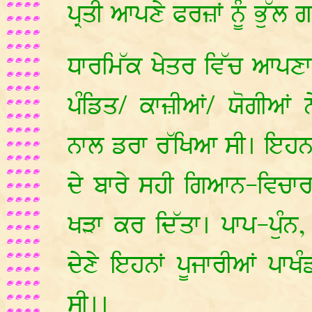
ਪ੍ਰਤੀ ਆਪਣੇ ਫਰਜ਼ਾਂ ਨੂੰ ਭੁੱਲ
ਧਾਰਮਿੱਕ ਖੇਤਰ ਵਿੱਚ ਆਪਣਾ
ਪੰਡਿਤ/ ਕਾਜ਼ੀਆਂ/ ਯੋਗੀਆਂ ਨ
ਨਾਲ ਡਰਾ ਰੱਖਿਆ ਸੀ। ਇਹਨਾਂ 
ਦੇ ਬਾਰੇ ਸਹੀ ਗਿਆਨ-ਵਿਚ
ਖੜਾ ਕਰ ਦਿੱਤਾ। ਪਾਪ-ਪੁੰਨ
ਦੇਣੇ ਇਹਨਾਂ ਪੂਜਾਰੀਆਂ ਪਾਖ
ਸੀ।।