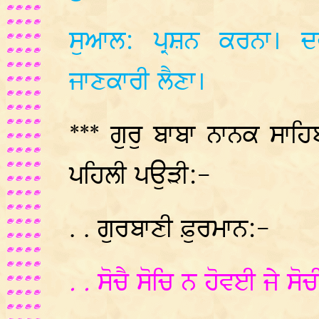
ਸੁਆਲ: ਪ੍ਰਸ਼ਨ ਕਰਨਾ। ਦ
ਜਾਣਕਾਰੀ ਲੈਣਾ।
*** ਗੁਰੁ ਬਾਬਾ ਨਾਨਕ ਸਾਹ
ਪਹਿਲੀ ਪਉੜੀ:-
. . ਗੁਰਬਾਣੀ ਫ਼ੁਰਮਾਨ:-
. .
ਸੋਚੈ
ਸੋਚਿ
ਨ
ਹੋਵਈ
ਜੇ
ਸੋਚ