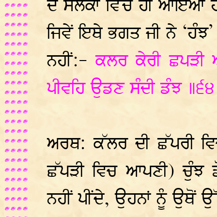
ਦੇ ਸਲੋਕਾਂ ਵਿੱਚ ਹੀ ਆਇਆ ਹ
ਜਿਵੇਂ ਇਥੇ ਭਗਤ ਜੀ ਨੇ ‘ਹੰਝ’
ਨਹੀਂ:-
ਕਲਰ ਕੇਰੀ ਛਪੜੀ ਆਇ
ਪੀਵਹਿ ਉਡਣ ਸੰਦੀ ਡੰਝ ॥੬੪॥
ਅਰਥ: ਕੱਲਰ ਦੀ ਛੱਪਰੀ ਵ
ਛੱਪੜੀ ਵਿਚ ਆਪਣੀ) ਚੁੰਝ 
ਨਹੀਂ ਪੀਂਦੇ, ਉਹਨਾਂ ਨੂੰ ਉਥੋਂ 