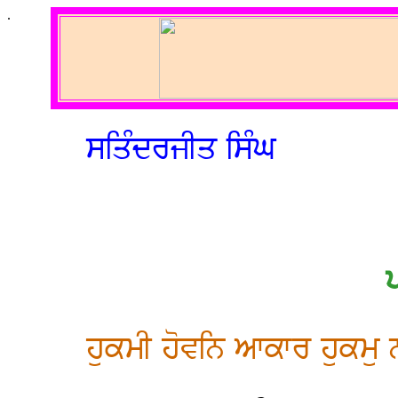
.
ਸਤਿੰਦਰਜੀਤ ਸਿੰਘ
ਹੁਕਮੀ ਹੋਵਨਿ ਆਕਾਰ ਹੁਕਮ