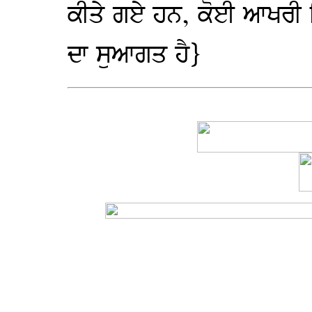
ਕੀਤੇ ਗਏ ਹਨ, ਕੋਈ ਆਖਰੀ ਨਿਰ
ਦਾ ਸੁਆਗਤ ਹੈ}