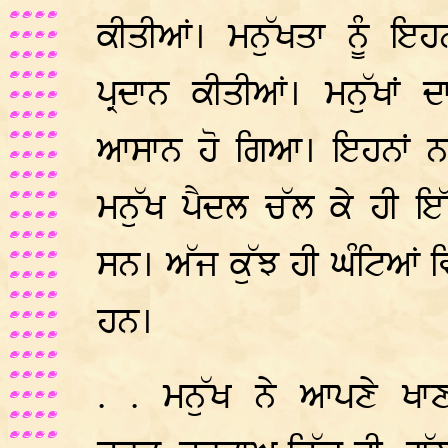
ਕੀਤੀਆਂ। ਮਨੁੱਖਤਾ ਨੂੰ ਇਹਨਾ
ਪ੍ਰਦਾਨ ਕੀਤੀਆਂ। ਮਨੁੱਖਾਂ
ਆਸਾਨ ਹੋ ਗਿਆ। ਇਹਨਾਂ ਨਵੀਆ
ਮਨੁੱਖ ਪੈਦਲ ਚੱਲ ਕੇ ਹੀ ਇ
ਸਨ। ਅੱਜ ਕੁੱਝ ਹੀ ਘੰਟਿਆਂ 
ਹਨ।
. . ਮਨੁੱਖ ਨੇ ਆਪਣੇ ਖਾ