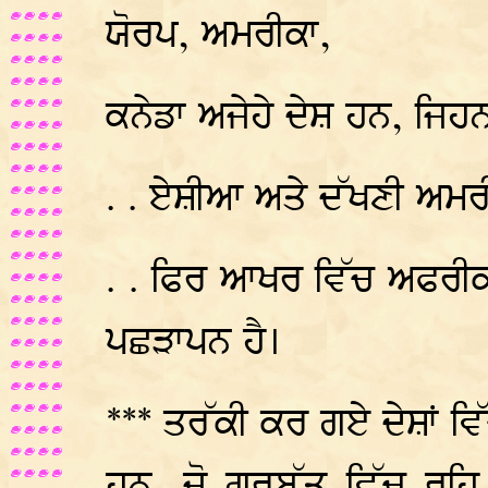
ਯੋਰਪ, ਅਮਰੀਕਾ,
ਕਨੇਡਾ ਅਜੇਹੇ ਦੇਸ਼ ਹਨ, ਜਿਹਨਾ
. . ਏਸ਼ੀਆ ਅਤੇ ਦੱਖਣੀ ਅਮਰੀ
. . ਫਿਰ ਆਖਰ ਵਿੱਚ ਅਫਰੀਕਾ
ਪਛੜਾਪਨ ਹੈ।
*** ਤਰੱਕੀ ਕਰ ਗਏ ਦੇਸ਼ਾਂ ਵਿੱ
ਹਨ, ਜੋ ਗੁਰਬੱਤ ਵਿੱਚ ਰਹ