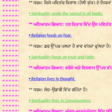
** ਧਰਮ: ਕਿਸੇ ਪਵਿਤੱਰ ਕਿਤਾਬ (ਹੋਲੀ ਬੁੱਕ) ਦੇ ਨਿਯਮਾ
▪ Spirituality seeks the sacred in all books.
** ਅਧਿਆਤਮ ਗਿਆਨ: ਹਰ ਕਿਤਾਬ ਵਿੱਚ ਉਸ ਪਵਿਤੱਰ 
▪ Religion feeds on fear.
** ਧਰਮ: ਡਰ ਉੱਪਰ ਪਲਦਾ ਹੈ ਭਾਵ ਵੱਧਦਾ ਫੁੱਲਦਾ ਹੈ।
▪ Spirituality feeds on trust and faith.
** ਅਧਿਆਤਮ ਗਿਆਨ: ਭਰੋਸੇ ਅਤੇ ਵਿਸ਼ਵਾਸ ਉੱਪਰ ਵੱਧਦ
▪ Religion lives in thought.
** ਧਰਮ: ਸੋਚ-ਉਡਾਰੀ ਵਿੱਚ ਰਹਿੰਦਾ ਹੈ।
▪ Spirituality lives in Consciousness.
** ਅਧਿਆਤਮ ਗਿਆਨ: ਅੰਤਰ-ਆਤਮੇ/ਚੇਤਨਾ ਵਿੱਚ ਰਹਿੰਦ