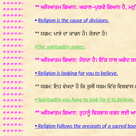
** ਅਧਿਆਤਮ ਗਿਆਨ: ਅਕਾਲ-ਪੁਰਖੀ ਗਿਆਨ ਹੈ, ਮਨੁੱਖੀ ਕ
▪
Religion is the cause of divisions.
** ਧਰਮ: ਪਾੜੇ ਦਾ ਕਾਰਨ ਹੈ। ਤੋੜਦਾ ਹੈ।
▪The spirituality unites.
** ਅਧਿਆਤਮ ਗਿਆਨ: ਜੋੜਦਾ ਹੈ। ਇੱਕ ਨਾਲ ਅਭੇਦ ਕਰ
▪ Religion is looking for you to believe.
** ਧਰਮ: ਇਹ ਵੇਖਦਾ ਹੈ ਕਿ ਤੁਸੀ ਧਰਮ ਵਿੱਚ ਵਿਸ਼ਵਾਸ 
▪ Spirituality you have to look for it to believe.
** ਅਧਿਆਤਮ ਗਿਆਨ: ਤੁਹਾਨੂੰ ਵਿਸ਼ਵਾਸ ਕਰਨ ਲਈ ਆਤ
▪ Religion follows the precepts of a sacred boo