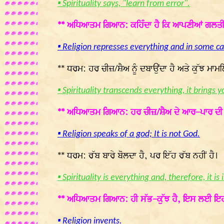
▪ Spirituality says, "learn from error".
** ਅਧਿਆਤਮ ਗਿਆਨ: ਕਹਿੰਦਾ ਹੈ ਕਿ ਆਪਣੀਆਂ ਗਲਤੀਆਂ
▪ Religion represses everything and in some case
** ਧਰਮ: ਹਰ ਚੀਜ਼/ਸ਼ੈਅ ਨੂੰ ਦਬਾਉਂਦਾ ਹੈ ਅਤੇ ਕੁੱਝ ਮਾਮਲ
▪ Spirituality transcends everything, it brings y
** ਅਧਿਆਤਮ ਗਿਆਨ: ਹਰ ਚੀਜ਼/ਸ਼ੈਅ ਦੇ ਆਰ-ਪਾਰ ਦੀ ਗੱਲ
▪ Religion speaks of a god; It is not God.
** ਧਰਮ: ਰੱਬ ਬਾਰੇ ਬੋਲਦਾ ਹੈ, ਪਰ ਇੱਹ ਰੱਬ ਨਹੀਂ ਹੈ।
▪ Spirituality is everything and, therefore, it is
** ਅਧਿਆਤਮ ਗਿਆਨ: ਹੀ ਸੱਭ-ਕੁੱਝ ਹੈ, ਇਸ ਲਈ ਇਹ 
▪ Religion invents.