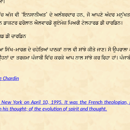
ਆਂ।
ੱਚ ਅੱਜ ਵੀ ‘ਇਨਸਾਨੀਅਤ’ ਦੇ ਅਲੰਬਰਦਾਰ ਹਨ, ਜੋ ਆਪਣੇ ਅੰਦਰ ਮਨੁੱਖਤਾ 
ੱਕ ਹਨ ਡਾਕਟਰ ਫਰੋਲਾਨ ਐਲਵਾਰਡੋ ਗੂਏਮੇਜ਼ ਪਿਅਰੀ ਟੇਲਹਾਰਡ ਡੀ ਚਾਰਡਿਨ।
ਰਡ ਡੀ ਚਾਰਡਿਨ
ੇ। ਸੋਚਿਆ ਸਿੱਖ–ਮਾਰਗ ਦੇ ਚਹੇਤਿਆਂ ਪਾਠਕਾਂ ਨਾਲ ਵੀ ਸਾਂਝੇ ਕੀਤੇ ਜਾਣ। ਸੋ ਉਪ
 ਉਹਨਾਂ ਦਾ ਤਰਜ਼ਮਾ ਪੰਜਾਬੀ ਵਿੱਚ ਕਰਕੇ ਆਪ ਨਾਲ ਸਾਂਝੇ ਕਰ ਰਿਹਾ ਹਾਂ। ਪੰਜ
e Chardin
 New York on April 10, 1995. It was the French theologian, 
 his thought; of the evolution of spirit and thought.