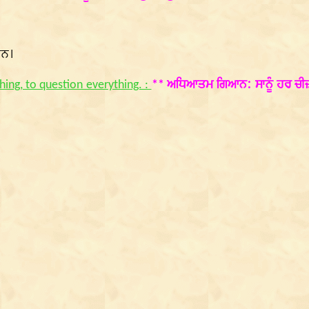
ਹਨ।
ਅਧਿਆਤਮ ਗਿਆਨ: ਸਾਨੂੰ ਹਰ ਚੀ
thing, to question everything. :
**