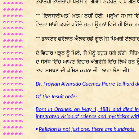
ਭਰਾਤਰੀ ਭਾਈਚਾਰਾ ਖਤਮ ਹੋ ਗਿਆ। ਨਫ਼ਰਤਾਂ ਵੱਧ ਗਈ
** ‘ਇਨਸਾਨੀਅਤ’ ਖ਼ਤਮ ਨਹੀਂ ਹੋਈ। ਮਨੁੱਖਾ ਸਮਾਜ ਵਿ
ਵੇਦਨਾ ਸਾਂਝੀ ਕਰਦੇ ਰਹਿੰਦੇ ਹਨ। ਉਹਨਾਂ ਵਿਚੋਂ ਹੀ ਇ
** ਡਾਕਟਰ ਫਰੋਲਾਨ ਐਲਵਾਰਡੋ ਗੂਏਮੇਜ਼ ਪਿਅਰੀ ਟੇਲਹਾ
ਦੇ ਵਿਚਾਰ ਪੜ੍ਹਨ ਨੂੰ ਮਿਲੇ, ਜੋ ਮੈਂਨੂੰ ਬਹੁਤ ਚੰਗੇ ਲੱਗ
ਦੇ ਸੰਬੰਧ ਵਿੱਚ ਆਪਣੇ ਵਿਚਾਰ ਅੰਗਰੇਜ਼ੀ ਵਿੱਚ ਲਿਖੇ ਹਨ
ਭਾਵ ਸਮਝਣ ਦੀ ਕੋਸ਼ਿਸ ਕਰਨਾ ਜੀ। ਲਾਹਾ ਲੈਣਾ ਜੀ।
Dr. Froylan Alvarado Guemez Pierre Teilhard d
Of the Jesuit order.
Born in Orcines, on May 1, 1881 and died in
integrated vision of science and mysticism with
▪
Religion is not just one, there are hundreds.