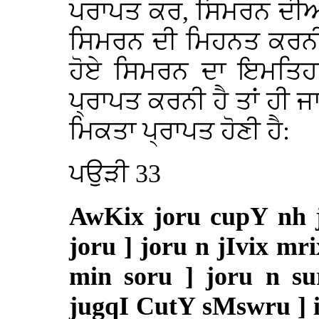
ਪਰਾਪਤ ਕਰ, ਸਿਮਰਨ ਦੀਆ
ਸਿਮਰਨ ਦੀ ਮਿਹਨਤ ਕਰਨੀ 
ਹੋਏ ਸਿਮਰਨ ਦਾ ਇਮਤਿਹ
ਪ੍ਰਾਪਤ ਕਰਨੀ ਹੈ ਤਾਂ ਹੀ ਜ
ਮਿਕਤਾ ਪ੍ਰਾਪਤ ਹੋਣੀ ਹੈ:
ਪਉੜੀ 33
AwKix joru cupY nh j
joru ] joru n jIvix mr
min soru ] joru n su
jugqI CutY sMswru ] i