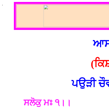
.
ਆਸਾ
(ਕਿਸ਼
ਪਉੜੀ ਚੌਵ
ਸਲੋਕੁ ਮਃ ੧।।