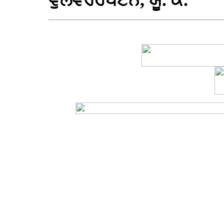
ਵੁਲਵਰਹੈਂਪਟਨ, ਯੂ. ਕੇ.