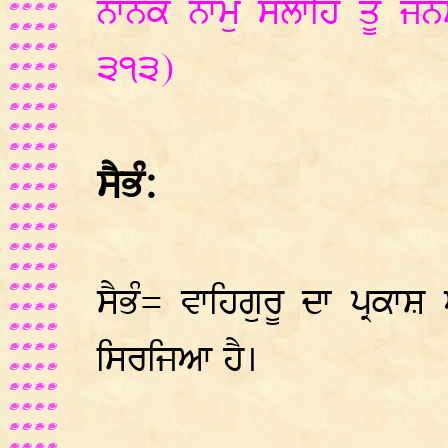
ਨਾਨਕ ਨਾਮੁ ਸਲਾਹਿ ਤੂ ਜ
੩੧੩)
ਸੈਭੰ:
ਸੈਭੰ= ਵਾਹਿਗੁਰੂ ਦਾ ਪ੍ਰਕ
ਸਿਰਜਿਆ ਹੈ।