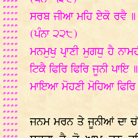
ਸਰਬ ਜੀਆ ਮਹਿ ਏਕੋ ਰਵੈ ॥ ਮ
(ਪੰਨਾ ੨੨੮)
ਮਨਮੁਖੁ ਪ੍ਰਾਣੀ ਮੁਗਧੁ ਹੈ 
ਟਿਕੈ ਫਿਰਿ ਫਿਰਿ ਜੂਨੀ ਪਾਇ 
ਮਾਇਆ ਮੋਹਣੀ ਮੋਹਿਆ ਫਿਰਿ ਫ
ਜਨਮ ਮਰਨ ਤੇ ਜੂਨੀਆਂ ਦਾ ਚੱਕ