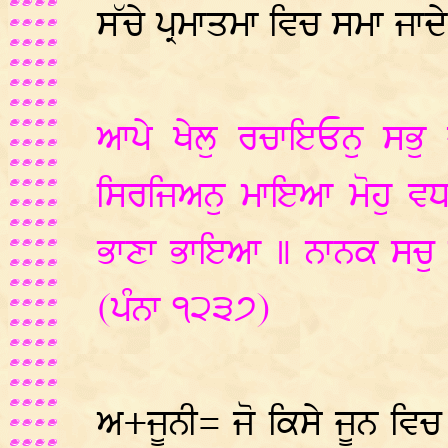
ਸੱਚੇ ਪ੍ਰਮਾਤਮਾ ਵਿਚ ਸਮਾ ਜਾਦ
ਆਪੇ ਖੇਲੁ ਰਚਾਇਓਨੁ ਸਭੁ
ਸਿਰਜਿਅਨੁ ਮਾਇਆ ਮੋਹੁ ਵ
ਭਾਣਾ ਭਾਇਆ ॥ ਨਾਨਕ ਸਚੁ
(ਪੰਨਾ ੧੨੩੭)
ਅ+ਜੂਨੀ= ਜੋ ਕਿਸੇ ਜੂਨ ਵਿਚ ਨਹ