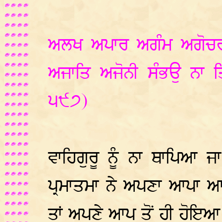
ਅਲਖ ਅਪਾਰ ਅਗੰਮ ਅਗੋਚਰ 
ਅਜਾਤਿ ਅਜੋਨੀ ਸੰਭਉ ਨਾ 
੫੯੭)
ਵਾਹਿਗੁਰੂ ਨੂੰ ਨਾ ਥਾਪਿਆ 
ਪ੍ਰਮਾਤਮਾ ਨੇ ਅਪਣਾ ਆਪਾ ਆ
ਤਾਂ ਅਪਣੇ ਆਪ ਤੋਂ ਹੀ ਹੋਇਆ 