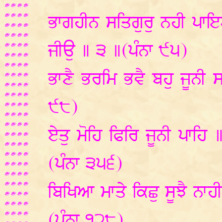
ਭਾਗਹੀਨ ਸਤਿਗੁਰੁ ਨਹੀ ਪਾ
ਜੀਉ ॥ ੩ ॥(ਪੰਨਾ ੯੫)
ਭਾਣੈ ਭਰਮਿ ਭਵੈ ਬਹੁ ਜੂਨੀ 
੯੮)
ਏਤੁ ਮੋਹਿ ਫਿਰਿ ਜੂਨੀ ਪਾਹਿ 
(ਪੰਨਾ ੩੫੬)
ਬਿਖਿਆ ਮਾਤੇ ਕਿਛੁ ਸੂਝੈ ਨਾ
(ਪੰਨਾ ੧੨੮)