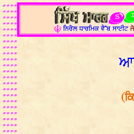
.
ਆ
(ਕ