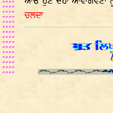
ਆਓ ਹੁਣ ਦੋਹਾਂ ਆਵਾਗਵਣਾਂ 
ਚਲਦਾ