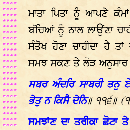
ਮਾਤਾ ਪਿਤਾ ਨੂੰ ਆਪਣੇ ਕੰ
ਬੱਚਿਆਂ ਨੂੰ ਨਾਲ ਲਾਉਂਣਾ ਚਾ
ਸੰਤੋਖ ਹੋਣਾ ਚਾਹੀਦਾ ਹੈ ਤਾਂ
ਸਮਝ ਸਕਣ ਤੇ ਲੋੜ ਅਨੁਸਾਰ
ਸਬਰ ਅੰਦਰਿ ਸਾਬਰੀ ਤਨੁ ਏਵੈ
ਭੇਤੁ ਨ ਕਿਸੈ ਦੇਨਿ
॥ ੧੧੬॥ (
ਸਮਝਾਂਣ ਦਾ ਤਰੀਕਾ ਛੋਟਾ ਤ