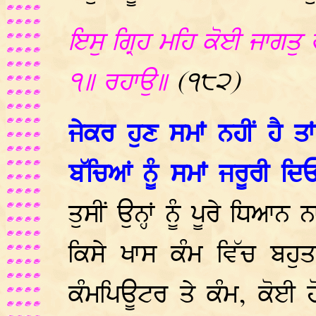
ਇਸੁ ਗ੍ਰਿਹ ਮਹਿ ਕੋਈ ਜਾਗਤੁ
੧॥ ਰਹਾਉ॥
(੧੮੨)
ਜੇਕਰ ਹੁਣ ਸਮਾਂ ਨਹੀਂ ਹੈ
ਬੱਚਿਆਂ ਨੂੰ ਸਮਾਂ ਜਰੂਰੀ ਦ
ਤੁਸੀਂ ਉਨ੍ਹਾਂ ਨੂੰ ਪੂਰੇ ਧਿਆਨ
ਕਿਸੇ ਖਾਸ ਕੰਮ ਵਿੱਚ ਬਹੁਤ ਰ
ਕੰਮਪਿਊਟਰ ਤੇ ਕੰਮ, ਕੋਈ ਹ