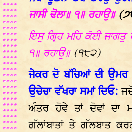
ਜਾਸੀ ਢੋਲਾ॥ ੧॥ ਰਹਾਉ॥
(੭
ਇਸੁ ਗ੍ਰਿਹ ਮਹਿ ਕੋਈ ਜਾਗਤੁ
੧॥ ਰਹਾਉ॥
(੧੮੨)
ਜੇਕਰ ਦੋ ਬੱਚਿਆਂ ਦੀ ਉਮਰ ਵਿ
ਉਚੇਚਾ ਵੱਖਰਾ ਸਮਾਂ ਦਿਓ:
ਜਦ
ਅੰਤਰ ਹੋਵੇ ਤਾਂ ਦੋਵਾਂ ਦ
ਗੱਲਾਂਬਾਤਾਂ ਤੇ ਗੱਲਬਾਤ ਕਰ