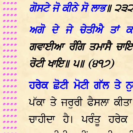
ਗੋਸਟੇ ਜੋ ਕੀਨੇ ਸੋ ਲਾਭ
॥ ੨੩੨
ਅਗੋ ਦੇ ਜੇ ਚੇਤੀਐ ਤਾਂ
ਗਵਾਈਆ ਰੰਗਿ ਤਮਾਸੈ ਚਾਇ
ਰੋਟੀ ਖਾਇ॥ ੫॥ (੪੧੭)
ਹਰੇਕ ਛੋਟੀ ਮੋਟੀ ਗੱਲ ਤੇ ਨ
ਪੱਕਾ ਤੇ ਜਰੁਰੀ ਫੈਸਲਾ ਕੀਤਾ
ਚਾਹੀਦਾ ਹੈ। ਪਰੰਤੂ ਹਰੇਕ