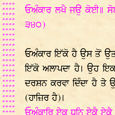
ਓਅੰਕਾਰ ਲਖੈ ਜਉ ਕੋਈ॥ ਸੋ
੩੪੦)
ਓਅੰਕਾਰ ਇੱਕੋ ਹੈ ਉਸ ਤੋਂ ਉਤ
ਇੱਕੋ ਅਲਾਪਦਾ ਹੈ। ਉਹ ਇਕ ਨ
ਦਰਸ਼ਨ ਕਰਵਾ ਦਿੰਦਾ ਹੈ ਤੇ 
(ਹਾਜ਼ਿਰ ਹੈ)।
ਓਅੰਕਾਰਿ ਏਕ ਧੁਨਿ ਏਕੈ ਏਕੈ 