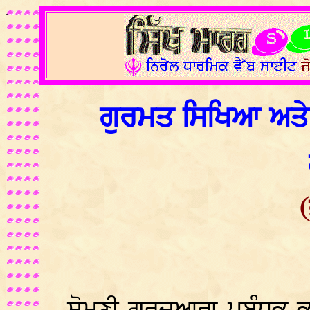
.
ਗੁਰਮਤ ਸਿਖਿਆ ਅਤੇ ਸ਼