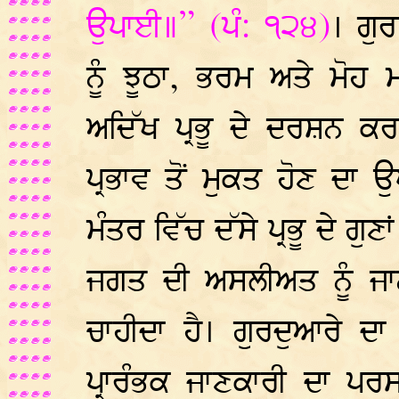
ਉਪਾਈ॥” (ਪੰ: ੧੨੪)
। ਗੁਰ
ਨੂੰ ਝੂਠਾ, ਭਰਮ ਅਤੇ ਮੋ
ਅਦਿੱਖ ਪ੍ਰਭੂ ਦੇ ਦਰਸ਼ਨ ਕ
ਪ੍ਰਭਾਵ ਤੋਂ ਮੁਕਤ ਹੋਣ ਦਾ 
ਮੰਤਰ ਵਿੱਚ ਦੱਸੇ ਪ੍ਰਭੂ ਦੇ ਗ
ਜਗਤ ਦੀ ਅਸਲੀਅਤ ਨੂੰ ਜ
ਚਾਹੀਦਾ ਹੈ। ਗੁਰਦੁਆਰੇ ਦ
ਪ੍ਰਾਰੰਭਕ ਜਾਣਕਾਰੀ ਦਾ ਪਰ