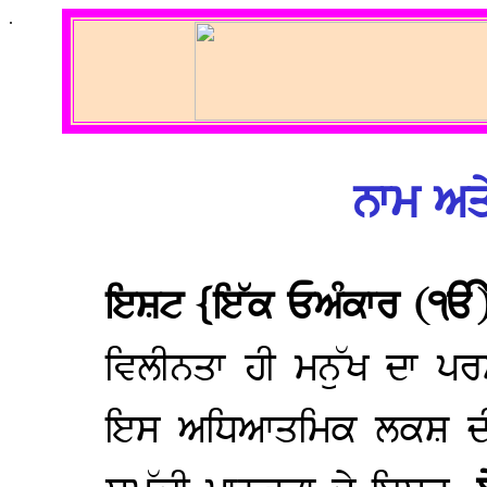
.
ਨਾਮ ਅਤ
ਇਸ਼ਟ {ਇੱਕ ਓਅੰਕਾਰ
(ੴ
ਵਿਲੀਨਤਾ ਹੀ ਮਨੁੱਖ ਦਾ 
ਇਸ ਅਧਿਆਤਮਿਕ ਲਕਸ਼ ਦੀ ਪ