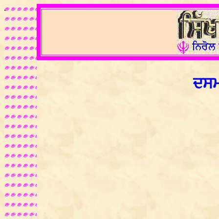
.
ਦਸਮ 