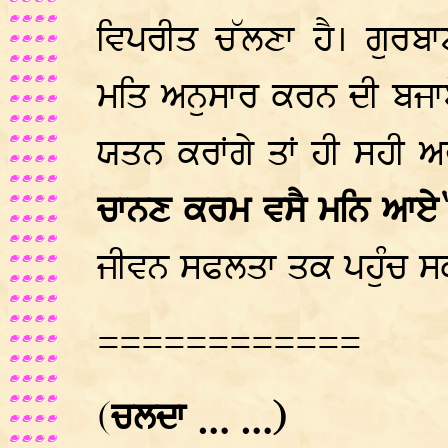
ਵਿਪਰੀਤ ਚੱਲਣਾ ਹੈ। ਗੁਰ
ਮਤਿ ਅਨੁਸਾਰ ਕਰਨ ਦੀ ਬਜਾ
ਯਤਨ ਕਰਾਂਗੇ ਤਾਂ ਹੀ ਸਹੀ ਅਰ
ਚਾਨਣ ਕਰਮ ਵਸੈ ਮਨਿ ਆਏ
ਜੀਵਨ ਸਫਲਤਾ ਤਕ ਪਹੁੰਚ ਸਕ
============
(
ਚਲਦਾ … …)