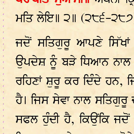
ਮਤਿ ਲੇਇ॥ ੨॥ (੨੮੬-੨੮੭
ਜਦੋਂ ਸਤਿਗੁਰੂ ਆਪਣੇ ਸਿੱਖਾਂ
ਉਪਦੇਸ਼ ਨੂੰ ਬੜੇ ਧਿਆਨ ਨਾਲ ਸ
ਰਹਿਣਾਂ ਸ਼ੁਰੂ ਕਰ ਦਿੰਦੇ ਹਨ, 
ਹੈ। ਜਿਸ ਸੇਵਾ ਨਾਲ ਸਤਿਗੁਰੂ
ਸਫਲ ਹੁੰਦੀ ਹੈ, ਕਿਉਂਕਿ ਜਦੋਂ