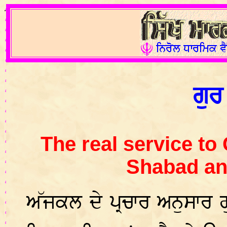
.
ਗੁਰ
The real service to
Shabad and
ਅੱਜਕਲ ਦੇ ਪ੍ਰਚਾਰ ਅਨੁਸਾਰ ਗ