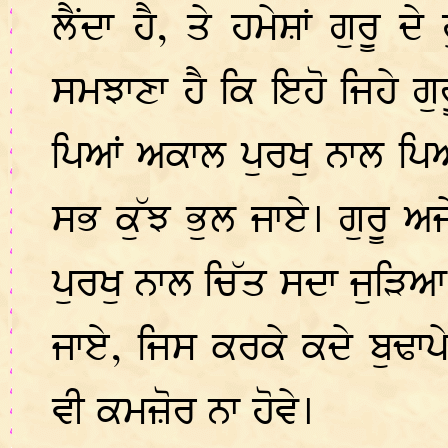
ਲੈਂਦਾ ਹੈ, ਤੇ ਹਮੇਸ਼ਾਂ ਗੁਰੂ
ਸਮਝਾਣਾ ਹੈ ਕਿ ਇਹੋ ਜਿਹੇ ਗੁ
ਪਿਆਂ ਅਕਾਲ ਪੁਰਖੁ ਨਾਲ ਪਿ
ਸਭ ਕੁੱਝ ਭੁਲ ਜਾਏ। ਗੁਰੂ ਅਜ
ਪੁਰਖੁ ਨਾਲ ਚਿੱਤ ਸਦਾ ਜੁੜਿ
ਜਾਏ, ਜਿਸ ਕਰਕੇ ਕਦੇ ਬੁਢਾ
ਵੀ ਕਮਜ਼ੋਰ ਨਾ ਹੋਵੇ।