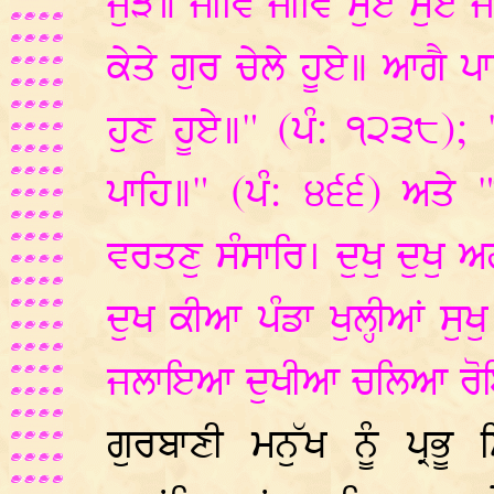
ਜੁੜੇ॥ ਜੀਵਿ ਜੀਵਿ ਮੁਏ ਮੁਏ 
ਕੇਤੇ ਗੁਰ ਚੇਲੇ ਹੂਏ॥ ਆਗੈ
ਹੁਣ ਹੂਏ॥" (ਪੰ: ੧੨੩੮);
ਪਾਹਿ॥" (ਪੰ: ੪੬੬) ਅਤੇ "
ਵਰਤਣੁ ਸੰਸਾਰਿ। ਦੁਖੁ ਦੁਖੁ ਅ
ਦੁਖ ਕੀਆ ਪੰਡਾ ਖੁਲ੍ਹੀਆਂ ਸ
ਜਲਾਇਆ ਦੁਖੀਆ ਚਲਿਆ ਰੋਇ
ਗੁਰਬਾਣੀ ਮਨੁੱਖ ਨੂੰ ਪ੍ਰ