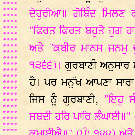
ਦੇਹੁਰੀਆ॥ ਗੋਬਿੰਦ ਮਿਲਣ
"ਫਿਰਤ ਫਿਰਤ ਬਹੁਤੇ ਜੁਗ ਹ
ਅਤੇ "ਕਬੀਰ ਮਾਨਸ ਜਨਮੁ ਦੁ
੧੩੬੬)।
ਗੁਰਬਾਣੀ ਅਨੁਸਾਰ ਮਨ
ਹੈ। ਪਰ ਮਨੁੱਖ ਆਪਣਾ ਸਾਰ
ਜਿਸ ਨੂੰ ਗੁਰਬਾਣੀ,
"ਇਹੁ ਸ
ਸਬਦੀ ਹਰਿ ਪਾਰਿ ਲੰਘਾਈ॥" (ਪ
ਕਮਾਈਐ॥" (ਪੰ: ੧੪੪) ਅਤੇ "