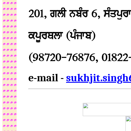
201, ਗਲੀ ਨਬੰਰ 6, ਸੰਤਪੁਰਾ
ਕਪੂਰਥਲਾ (ਪੰਜਾਬ)
(98720-76876, 01822
e-mail -
sukhjit.sing