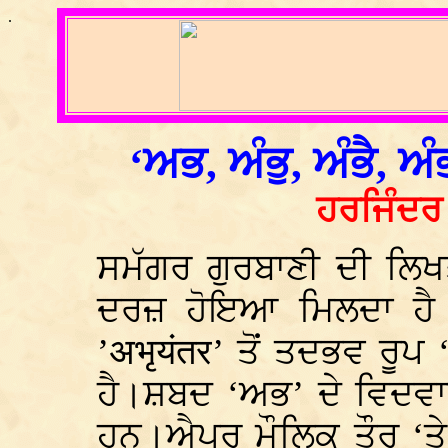
.
‘ਅਭ, ਅੰਭੁ, ਅੰਭੈ, ਅ
ਹਰਜਿੰਦਰ
ਸਮੱਗਰ ਗੁਰਬਾਣੀ ਦੀ ਲਿਖ
ਦਰਜ਼ ਹੋਇਆ ਮਿਲਦਾ ਹੈ।
’अभृयंतर’
ਤੋਂ ਤਦਭਵ ਰੂਪ 
ਹੈ।ਸ਼ਬਦ ‘ਅਭ’ ਦੇ ਵਿਦਵਾਨ
ਹਨ।ਐਪਰ ਮੌਲਿਕ ਤੌਰ ‘ਤੇ