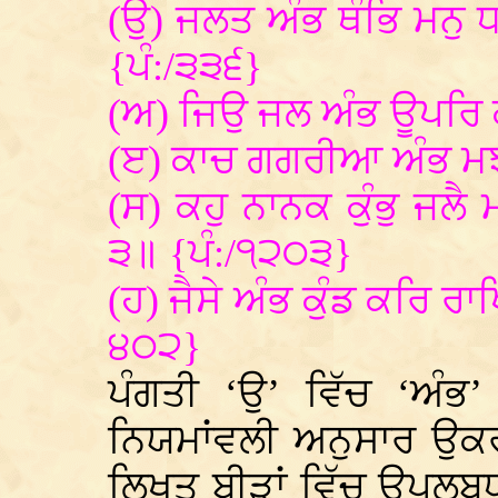
(ਉ) ਜਲਤ ਅੰਭ ਥੰਭਿ ਮਨੁ
{ਪੰ:/੩੩੬}
(ਅ) ਜਿਉ ਜਲ ਅੰਭ ਊਪਰਿ 
(ੲ) ਕਾਚ ਗਗਰੀਆ ਅੰਭ ਮ
(ਸ) ਕਹੁ ਨਾਨਕ ਕੁੰਭੁ ਜਲੈ
੩॥ {ਪੰ:/੧੨੦੩}
(ਹ) ਜੈਸੇ ਅੰਭ ਕੁੰਡ ਕਰਿ ਰਾ
੪੦੨}
ਪੰਗਤੀ ‘ਉ’ ਵਿੱਚ ‘ਅੰਭ’
ਨਿਯਮਾਂਵਲੀ ਅਨੁਸਾਰ ਉਕਰਾ
ਲਿਖਤ ਬੀੜਾਂ ਵਿੱਚ ਉਪਲਬ