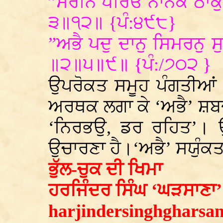
”ਸਰਨਿ ਪਰਿਓ ਨਾਨਕ ਠਾਕੁ
੩॥੧੨॥ {ਪੰ:੪੯੮}
”ਅਭੈ ਪਦੁ ਦਾਨੁ ਸਿਮਰਨੁ 
॥੨॥੫॥੯॥ {ਪੰ:/੭੦੨ }
ਉਪਰੋਕਤ ਸਮੂਹ ਪੰਗਤੀਆਂ ਵ
ਅਰਥਕ ਲਗਾ ਕੇ ‘ਅਭੈ’ 
‘ਨਿਰਭਉ, ਡਰ ਰਹਿਤ’। ਉ
ਉਚਾਰਣਾ ਹੈ।‘ਅਭੈ’ ਸਯੁੰਕ
ਭੁੱਲ-ਚੁਕ ਦੀ ਖਿਮਾ
ਹਰਜਿੰਦਰ ਸਿੰਘ ‘ਘੜਸਾਣਾ’
harjindersinghghars