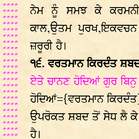
ਨੇਮ ਨੂੰ ਸਮਝ ਕੇ ਕਰਮਨ
ਕਾਲ,ਉਤਮ ਪੁਰਖ,ਇਕਵਚਨ ਹੋ
ਜ਼ਰੂਰੀ ਹੈ।
੧੬. ਵਰਤਮਾਨ ਕਿਰਦੰਤ ਸ਼ਬਦਾਂ 
ਏਤੇ ਚਾਨਣ ਹੋਦਿਆਂ ਗੁਰ ਬਿਨੁ
ਹੋਦਿਆਂ={ਵਰਤਮਾਨ ਕਿਰਦੰਤ}
ਉਪਰੋਕਤ ਸ਼ਬਦ ਤੋਂ ਸੇਧ ਲੈ ਕੇ
ਹੈ।