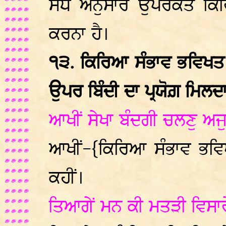
ਸੋਧ ਅਨੁਸਾਰ ਉਪਰੋਕਤ ਕਿਰਿ
ਕਰਨਾ ਹੈ।
੧੩. ਕਿਰਿਆ ਸੰਭਾਵ ਭਵਿਖ
ਉਪਰ ਬਿੰਦੀ ਦਾ ਪ੍ਰਯੋਗ਼ ਮਿਲਦਾ
ਆਖੀਂ ਸੇਖਾ ਬੰਦਗੀ ਚਲਣੁ ਅਜ
ਆਖੀਂ-{ਕਿਰਿਆ ਸੰਭਾਵ ਭਵ
ਕਹੀਂ।
ਤਿਆਗੇਂ ਮਨ ਕੀ ਮਤੜੀ ਵਿਸਾਰ