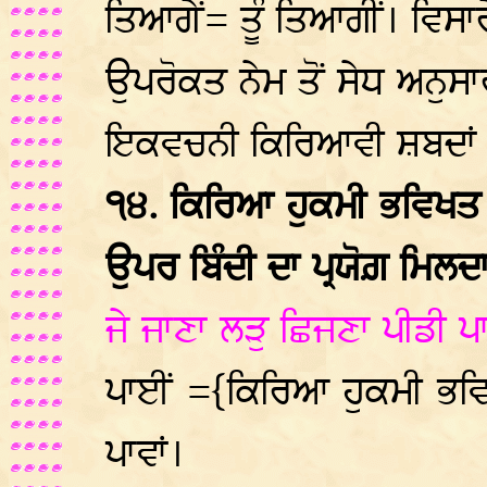
ਤਿਆਗੇਂ= ਤੂੰ ਤਿਆਗੀਂ। ਵਿਸਾਰੇ
ਉਪਰੋਕਤ ਨੇਮ ਤੋਂ ਸੇਧ ਅਨੁਸ
ਇਕਵਚਨੀ ਕਿਰਿਆਵੀ ਸ਼ਬਦਾਂ ਉਪ
੧੪. ਕਿਰਿਆ ਹੁਕਮੀ ਭਵਿਖ
ਉਪਰ ਬਿੰਦੀ ਦਾ ਪ੍ਰਯੋਗ਼ ਮਿਲਦਾ
ਜੇ ਜਾਣਾ ਲੜੁ ਛਿਜਣਾ ਪੀਡੀ ਪ
ਪਾਈਂ ={ਕਿਰਿਆ ਹੁਕਮੀ ਭ
ਪਾਵਾਂ।