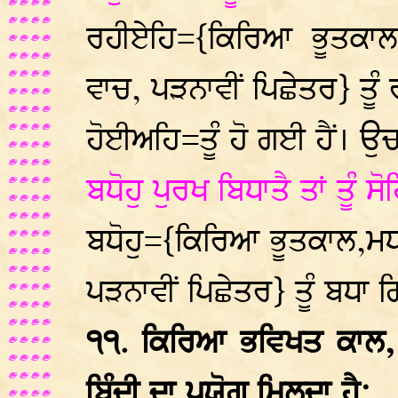
ਰਹੀਏਹਿ={ਕਿਰਿਆ ਭੂਤਕਾ
ਵਾਚ, ਪੜਨਾਵੀਂ ਪਿਛੇਤਰ} ਤੂ
ਹੋਈਅਹਿ=ਤੂੰ ਹੋ ਗਈ ਹੈਂ। ਉ
ਬਧੋਹੁ ਪੁਰਖ ਬਿਧਾਤੈ ਤਾਂ ਤੂੰ
ਬਧੋਹੁ={ਕਿਰਿਆ ਭੂਤਕਾਲ,
ਪੜਨਾਵੀਂ ਪਿਛੇਤਰ} ਤੂੰ ਬਧਾ
੧੧. ਕਿਰਿਆ ਭਵਿਖਤ ਕਾਲ,
ਬਿੰਦੀ ਦਾ ਪ੍ਰਯੋਗ਼ ਮਿਲਦਾ ਹੈ: