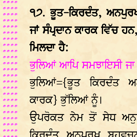
੧੭. ਭੂਤ-ਕਿਰਦੰਤ, ਅਨਪੁਰ
ਜਾਂ ਸੰਪ੍ਰਦਾਨ ਕਾਰਕ ਵਿੱਚ ਹਨ
ਮਿਲਦਾ ਹੈ:
ਭੁਲਿਆਂ ਆਪਿ ਸਮਝਾਇਸੀ ਜਾ
ਭੁਲਿਆਂ={ਭੂਤ ਕਿਰਦੰਤ ਅ
ਕਾਰਕ} ਭੁੱਲਿਆਂ ਨੂੰ।
ਉਪਰੋਕਤ ਨੇਮ ਤੋਂ ਸੇਧ ਅਨ
ਕਿਰਦੰਤ ਅਨਪੁਰਖ ਬਹੁਵਚਨ