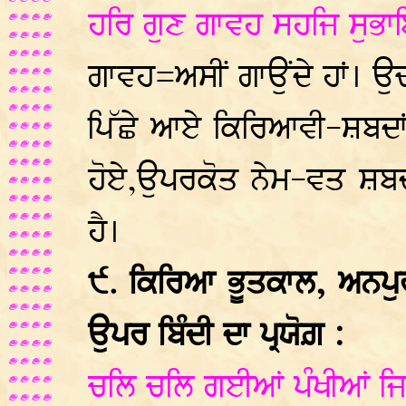
ਹਰਿ ਗੁਣ ਗਾਵਹ ਸਹਜਿ ਸੁਭ
ਗਾਵਹ=ਅਸੀਂ ਗਾਉਂਦੇ ਹਾਂ। ਉਚ
ਪਿੱਛੇ ਆਏ ਕਿਰਿਆਵੀ-ਸ਼ਬਦਾਂ ਉ
ਹੋਏ,ਉਪਰਕੋਤ ਨੇਮ-ਵਤ ਸ਼ਬਦਾ
ਹੈ।
੯. ਕਿਰਿਆ ਭੂਤਕਾਲ, ਅਨਪੁ
ਉਪਰ ਬਿੰਦੀ ਦਾ ਪ੍ਰਯੋਗ਼ :
ਚਲਿ ਚਲਿ ਗਈਆਂ ਪੰਖੀਆਂ ਜ