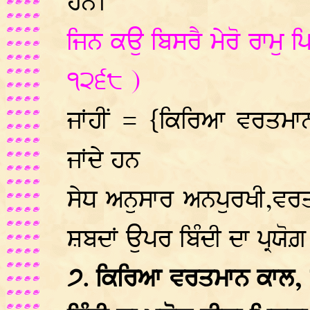
ਹਨ।
ਜਿਨ ਕਉ ਬਿਸਰੈ ਮੇਰੋ ਰਾਮੁ ਪ
੧੨੬੮ )
ਜਾਂਹੀਂ = {ਕਿਰਿਆ ਵਰਤਮ
ਜਾਂਦੇ ਹਨ
ਸੇਧ ਅਨੁਸਾਰ ਅਨਪੁਰਖੀ,ਵਰ
ਸ਼ਬਦਾਂ ਉਪਰ ਬਿੰਦੀ ਦਾ ਪ੍ਰਯੋਗ਼
੭. ਕਿਰਿਆ ਵਰਤਮਾਨ ਕਾਲ,