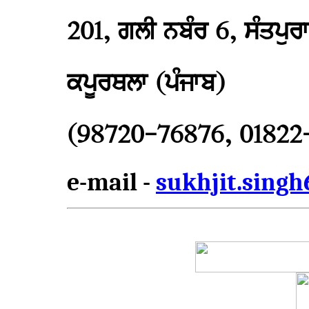
201, ਗਲੀ ਨਬੰਰ 6, ਸੰਤਪੁਰਾ
ਕਪੂਰਥਲਾ (ਪੰਜਾਬ)
(98720-76876, 01822
e-mail -
sukhjit.sing