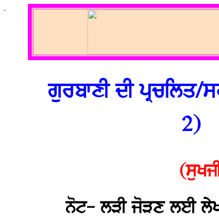
.
ਗੁਰਬਾਣੀ ਦੀ ਪ੍ਰਚਲਿਤ/ਸ
2)
(ਸੁਖਜ
ਨੋਟ- ਲੜੀ ਜੋੜਣ ਲਈ ਲੇਖ