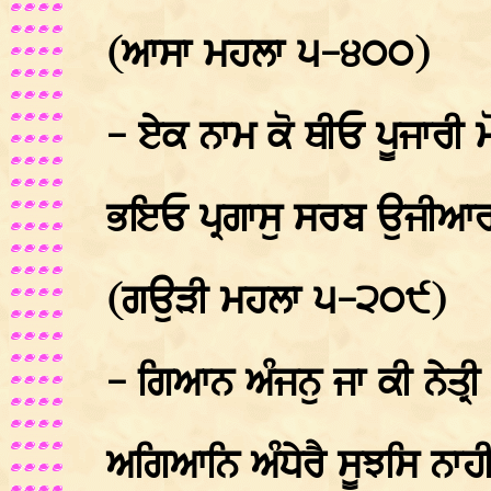
(ਆਸਾ ਮਹਲਾ ੫-੪੦੦)
- ਏਕ ਨਾਮ ਕੋ ਥੀਓ ਪੂਜਾਰੀ
ਭਇਓ ਪ੍ਰਗਾਸੁ ਸਰਬ ਉਜੀਆਰ
(ਗਉੜੀ ਮਹਲਾ ੫-੨੦੯)
- ਗਿਆਨ ਅੰਜਨੁ ਜਾ ਕੀ ਨੇਤ੍
ਅਗਿਆਨਿ ਅੰਧੇਰੈ ਸੂਝਸਿ ਨਾਹ