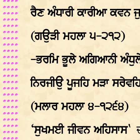
ਰੈਣ ਅੰਧਾਰੀ ਕਾਰੀਆ ਕਵਨ ਜੁਗ
(ਗਉੜੀ ਮਹਲਾ ੫-੨੧੨)
-ਭਰਮਿ ਭੂਲੇ ਅਗਿਆਨੀ ਅੰਧੁਲੇ ਭ
ਨਿਰਜੀਉ ਪੂਜਹਿ ਮੜਾ ਸਰੇਵਹ
(ਮਲਾਰ ਮਹਲਾ ੪-੧੨੬੪)
‘ਸੁਖਮਈ ਜੀਵਨ ਅਹਿਸਾਸ`