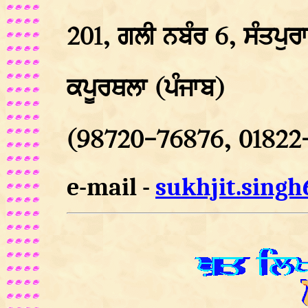
201, ਗਲੀ ਨਬੰਰ 6, ਸੰਤਪੁਰਾ
ਕਪੂਰਥਲਾ (ਪੰਜਾਬ)
(98720-76876, 01822
e-mail -
sukhjit.sing