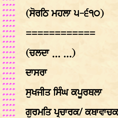
(ਸੋਰਠਿ ਮਹਲਾ ੫-੬੧੦)
============
(ਚਲਦਾ … …)
ਦਾਸਰਾ
ਸੁਖਜੀਤ ਸਿੰਘ ਕਪੂਰਥਲਾ
ਗੁਰਮਤਿ ਪ੍ਰਚਾਰਕ/ ਕਥਾਵਾਚ