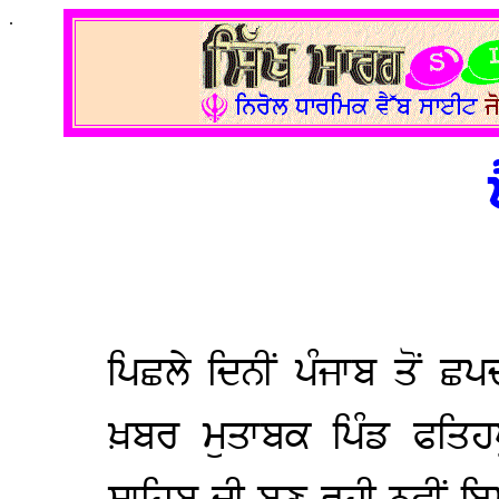
.
ਪਿਛਲੇ ਦਿਨੀਂ ਪੰਜਾਬ ਤੋਂ 
ਖ਼ਬਰ ਮੁਤਾਬਕ ਪਿੰਡ ਫਤਿਹਪ