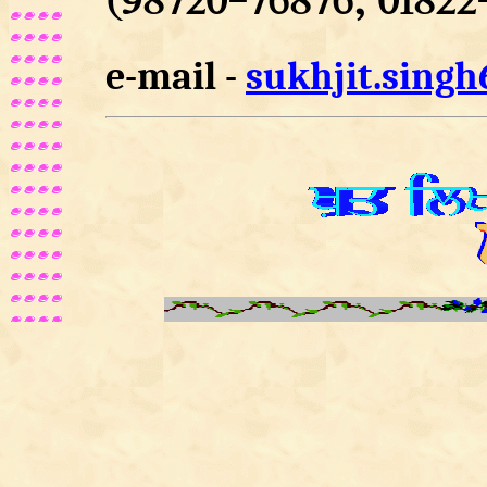
(98720-76876, 01822
e-mail -
sukhjit.sing