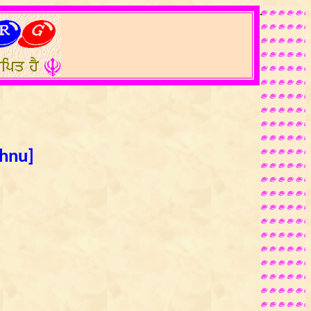
.
shnu]