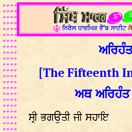
.
ਅਰਿਹੰ
[The Fifteenth I
ਅਥ ਅਰਿਹੰਤ
ਸ੍ਰੀ ਭਗਉਤੀ ਜੀ ਸਹਾਇ