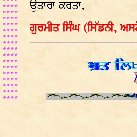
ਉਤਾਰਾ ਕਰਤਾ,
ਗੁਰਮੀਤ ਸਿੰਘ (ਸਿੱਡਨੀ, ਅ