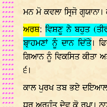
ਮਨ ਮੋ ਕਵਲਾ ਸ੍ਰਿਜੋ ਗ੍ਹਯਾਨਾ। 
ਅਰਥ
:
ਵਿਸ਼ਣੂ ਨੇ ਬਹੁਤ (ਤੀ
ਬ੍ਰਾਹਮਣਾਂ ਨੂੰ ਦਾਨ ਦਿੱਤੇ
। ਫ
ਗਿਆਨ ਨੂੰ ਵਿਕਸਿਤ ਕੀਤਾ ਅਤ
੬।
ਕਾਲ ਪੁਰਖ ਤਬ ਭਏ ਦਇਆਲਾ
ਧਰੁ ਅਰਹੰਤ ਦੇਵ ਕੋ ਰੂਪਾ। ਨ