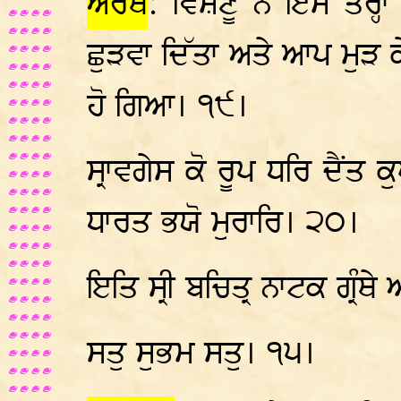
ਅਰਥ
: ਵਿਸ਼ਣੂ ਨੇ ਇਸ ਤਰ੍ਹਾ
ਛੁੜਵਾ ਦਿੱਤਾ ਅਤੇ ਆਪ ਮੁੜ ਕ
ਹੋ ਗਿਆ। ੧੯।
ਸ੍ਰਾਵਗੇਸ ਕੋ ਰੂਪ ਧਰਿ ਦੈਂਤ 
ਧਾਰਤ ਭਯੋ ਮੁਰਾਰਿ। ੨੦।
ਇਤਿ ਸ੍ਰੀ ਬਚਿਤ੍ਰ ਨਾਟਕ ਗ੍ਰੰ
ਸਤੁ ਸੁਭਮ ਸਤੁ। ੧੫।