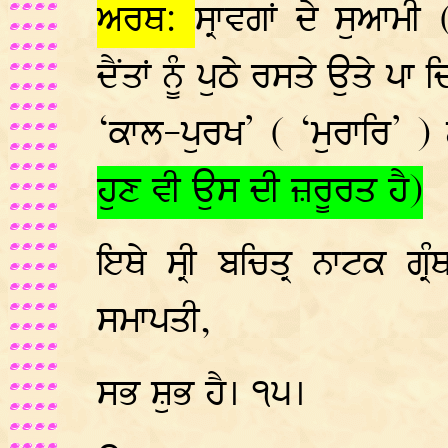
ਅਰਥ:
ਸ੍ਰਾਵਗਾਂ ਦੇ ਸੁਆਮ
ਦੈਂਤਾਂ ਨੂੰ ਪੁਠੇ ਰਸਤੇ ਉਤੇ ਪਾ 
‘ਕਾਲ-ਪੁਰਖ’ ( ‘ਮੁਰਾਰਿ’ 
ਹੁਣ ਵੀ ਉਸ ਦੀ ਜ਼ਰੂਰਤ ਹੈ)
ਇਥੇ ਸ੍ਰੀ ਬਚਿਤ੍ਰ ਨਾਟਕ ਗ੍
ਸਮਾਪਤੀ,
ਸਭ ਸ਼ੁਭ ਹੈ। ੧੫।