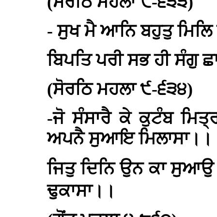
(ਸੋਰਠਿ ਮਹਲਾ ੯-੬੩੩)
- ਸੁਖ ਮੈ ਆਨਿ ਬਹੁਤੁ ਮਿਲ
ਬਿਪਤਿ ਪਰੀ ਸਭ ਹੀ ਸੰਗੁ 
(ਸੋਰਠਿ ਮਹਲਾ ੯-੬੩੪)
-ਜੋ ਸੰਸਾਰੈ ਕੇ ਕੁਟੰਬ ਮਿ
ਅਪਨੈ ਸੁਆਇ ਮਿਲਾਸਾ।।
ਜਿਤੁ ਦਿਨਿ ਉਨ ਕਾ ਸੁਆਉ 
ਢੁਕਾਸਾ।।