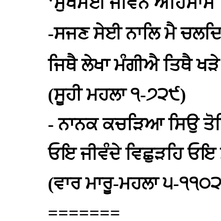
‘
ਸੁਖਮਈ ਜੀਵਨ ਅਹਿਸਾਸ
-ਸਜਣ ਸੇਈ ਨਾਲਿ ਮੈ ਚਲਦ
ਜਿਥੈ ਲੇਖਾ ਮੰਗੀਐ ਤਿਥੈ 
(ਸੂਹੀ ਮਹਲਾ ੧-੭੨੯)
- ਨਾਨਕ ਕਚੜਿਆ ਸਿਉ ਤੋ
ਓਇ ਜੀਵੰਦੇ ਵਿਛੁੜਹਿ ਓਇ
(ਵਾਰ ਮਾਰੂ-ਮਹਲਾ ੫-੧੧੦੨
=======