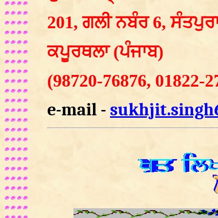
201, ਗਲੀ ਨਬੰਰ 6, ਸੰਤਪੁਰ
ਕਪੂਰਥਲਾ (ਪੰਜਾਬ)
(98720-76876, 01822-2
e-mail -
sukhjit.sing