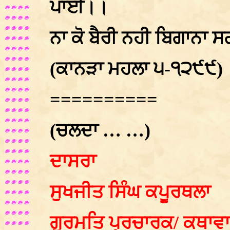
ਪਾਈ।।
ਨਾ ਕੋ ਬੈਰੀ ਨਹੀ ਬਿਗਾਨ
(ਕਾਨੜਾ ਮਹਲਾ ੫-੧੨੯੯)
==========
(ਚਲਦਾ … …)
ਦਾਸਰਾ
ਸੁਖਜੀਤ ਸਿੰਘ ਕਪੂਰਥਲਾ
ਗੁਰਮਤਿ ਪ੍ਰਚਾਰਕ/ ਕਥਾਵ