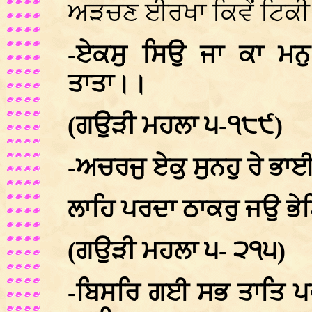
ਅੜਚਣ ਈਰਖਾ ਕਿਵੇਂ ਟਿਕੀ 
-ਏਕਸੁ ਸਿਉ ਜਾ ਕਾ ਮਨ
ਤਾਤਾ।।
(ਗਉੜੀ ਮਹਲਾ ੫-੧੮੯)
-ਅਚਰਜੁ ਏਕੁ ਸੁਨਹੁ ਰੇ ਭ
ਲਾਹਿ ਪਰਦਾ ਠਾਕਰੁ ਜਉ ਭ
(ਗਉੜੀ ਮਹਲਾ ੫- ੨੧੫)
-ਬਿਸਰਿ ਗਈ ਸਭ ਤਾਤਿ ਪਰ