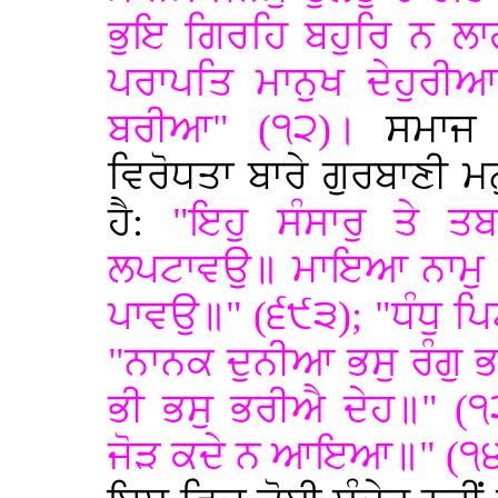
ਭੁਇ ਗਿਰਹਿ ਬਹੁਰਿ ਨ ਲ
ਪਰਾਪਤਿ ਮਾਨੁਖ ਦੇਹੁਰੀ
ਬਰੀਆ" (੧੨)।
ਸਮਾਜ ਵ
ਵਿਰੋਧਤਾ ਬਾਰੇ ਗੁਰਬਾਣੀ ਮ
ਹੈ:
"ਇਹੁ ਸੰਸਾਰੁ ਤੇ
ਲਪਟਾਵਉ॥ ਮਾਇਆ ਨਾਮੁ ਗ
ਪਾਵਉ॥" (੬੯੩); "ਧੰਧੁ ਪਿ
"ਨਾਨਕ ਦੁਨੀਆ ਭਸੁ ਰੰਗੁ ਭ
ਭੀ ਭਸੁ ਭਰੀਐ ਦੇਹ॥" (੧
ਜੋੜ ਕਦੇ ਨ ਆਇਆ॥" (੧