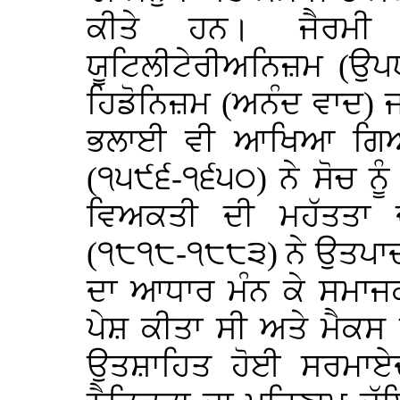
ਕੀਤੇ ਹਨ। ਜੈਰਮੀ 
ਯੂਟਿਲੀਟੇਰੀਅਨਿਜ਼ਮ (ਉਪਯ
ਹਿਡੋਨਿਜ਼ਮ (ਅਨੰਦ ਵਾਦ) ਜਾਂ 
ਭਲਾਈ ਵੀ ਆਖਿਆ ਗਿਆ 
(੧੫੯੬-੧੬੫੦) ਨੇ ਸੋਚ ਨੂ
ਵਿਅਕਤੀ ਦੀ ਮਹੱਤਤਾ
(੧੮੧੮-੧੮੮੩) ਨੇ ਉਤਪਾਦਨ
ਦਾ ਆਧਾਰ ਮੰਨ ਕੇ ਸਮਾਜਕ
ਪੇਸ਼ ਕੀਤਾ ਸੀ ਅਤੇ ਮੈਕਸ 
ਉਤਸ਼ਾਹਿਤ ਹੋਈ ਸਰਮਾਏਦਾਰ