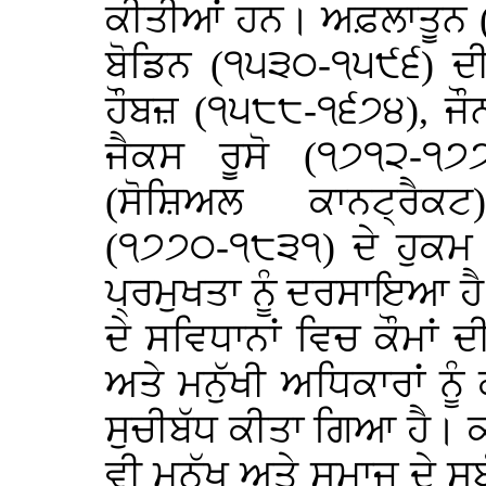
ਕੀਤੀਆਂ ਹਨ। ਅਫ਼ਲਾਤੂਨ (ਪਲ
ਬੋਡਿਨ (੧੫੩੦-੧੫੯੬) ਦੀ 
ਹੌਬਜ਼ (੧੫੮੮-੧੬੭੪), ਜੌ
ਜੈਕਸ ਰੂਸੋ (੧੭੧੨-੧
(ਸੋਸ਼ਿਅਲ ਕਾਨਟ੍ਰੈ
(੧੭੭੦-੧੮੩੧) ਦੇ ਹੁਕਮ 
ਪ੍ਰਮੁਖਤਾ ਨੂੰ ਦਰਸਾਇਆ ਹੈ।
ਦੇ ਸਵਿਧਾਨਾਂ ਵਿਚ ਕੌਮਾਂ ਦ
ਅਤੇ ਮਨੁੱਖੀ ਅਧਿਕਾਰਾਂ ਨੂ
ਸੁਚੀਬੱਧ ਕੀਤਾ ਗਿਆ ਹੈ। ਕਈ
ਵੀ ਮਨੁੱਖ ਅਤੇ ਸਮਾਜ ਦੇ ਸਬ