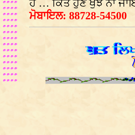
ਹੈ … ਕਿਤੇ ਹੁਣ ਖੁੰਝ ਨਾ 
ਮੋਬਾਇਲ: 88728-54500