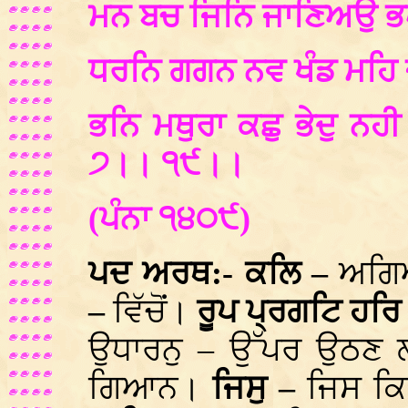
ਮਨ ਬਚ ਜਿਨਿ ਜਾਣਿਅਉ 
ਧਰਨਿ ਗਗਨ ਨਵ ਖੰਡ ਮਹਿ 
ਭਨਿ ਮਥੁਰਾ ਕਛੁ ਭੇਦੁ ਨਹ
੭।। ੧੯।।
(ਪੰਨਾ ੧੪੦੯)
ਪਦ ਅਰਥ:- ਕਲਿ –
ਅਗਿ
–
ਵਿੱਚੋਂ।
ਰੂਪ ਪ੍ਰਗਟਿ ਹਰਿ
ਉਧਾਰਨੁ – ਉੱਪਰ ਉਠ
ਗਿਆਨ।
ਜਿਸੁ –
ਜਿਸ ਕਿ