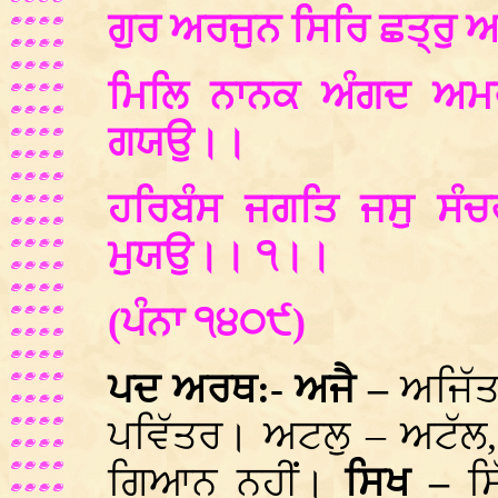
ਗੁਰ ਅਰਜੁਨ ਸਿਰਿ ਛਤ੍ਰੁ
ਮਿਲਿ ਨਾਨਕ ਅੰਗਦ ਅਮਰ 
ਗਯਉ।।
ਹਰਿਬੰਸ ਜਗਤਿ ਜਸੁ ਸੰਚਰ
ਮੁਯਉ।। ੧।।
(ਪੰਨਾ ੧੪੦੯)
ਪਦ ਅਰਥ:- ਅਜੈ –
ਅਜਿੱ
ਪਵਿੱਤਰ। ਅਟਲੁ – ਅਟੱਲ, 
ਗਿਆਨ ਨਹੀਂ।
ਸਿਖ –
ਸ