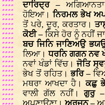
ਦਾਰਿਦ੍ਰ –
ਅਗਿਆਨਤਾ
ਹੋਇਆ।
ਨਿਰਮਲ ਭੇਖ ਅ
ਤੋਂ ਪਰੇ, ਦੂਰ, ਕਰਤਾਰ।
ਤਾ
ਕੋਈ –
ਕਿਸੇ ਹੋਰ ਨੂੰ ਨਹੀਂ
ਬਚ ਜਿਨਿ ਜਾਣਿਅਉ ਭਯ
ਲਿਆ।
ਧਰਨਿ ਗਗਨ ਨਵ ਖ
ਨਵਾਂ ਖੰਡਾਂ ਵਿੱਚ।
ਜੋਤਿ ਸ੍
ਭੇਖ ਤੋਂ ਰਹਿਤ।
ਭਰਿ –
ਵਿ
ਮਥਰਾ ਆਖਦਾ ਹੈ।
ਕਛੁ ਭ
ਵਾਲੀ ਗੱਲ ਨਹੀਂ।
ਗੁਰੁ
ਅਪਣਾਉਣਾ।
ਅਰਜੁਨੁ –
ਅ