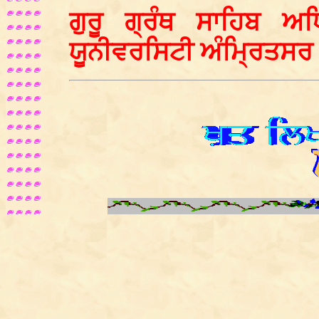
ਗੁਰੂ ਗ੍ਰੰਥ ਸਾਹਿਬ ਅ
ਯੂਨੀਵਰਸਿਟੀ ਅੰਮ੍ਰਿਤਸਰ