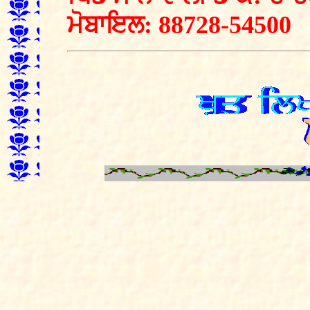
ਮੋਬਾਇਲ: 88728-54500