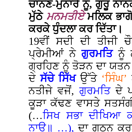
ਚਾਨਣ-ਮੁਨਾਰੇ ਨੂੰ, ਗੁਰੂ 
ਮੁੱਠੇ
ਮਨਮਤੀਏ
ਮਲਿਕ ਭਾਗ
ਕਰਕੇ ਧੁੰਦਲਾ ਕਰ ਦਿੱਤਾ।
19
ਵੀਂ
ਸਦੀ ਦੀ ਤੀਜੀ ਚੌ
ਪ੍ਰੇਮੀਆਂ ਨੇ
ਗੁਰਮਤਿ
ਨੂੰ 
ਗ੍ਰਹਿਣ ਨੂੰ ਤੋੜਨ ਦਾ ਯਤ
ਦੇ
ਸੱਚੇ
ਸਿੱਖ
ਉੱਤੇ
‘ਸਿੰਘ’
ਨਤੀਜੇ ਵਜੋਂ,
ਗੁਰਮਤਿ
ਦੇ ਪ
ਕੂੜਾ ਕੱਢਣ ਵਾਸਤੇ ਸਤਸੰ
(…
ਸਿਖ ਸਭਾ ਦੀਖਿਆ ਕਾ
ਨਾਉ॥ …),
ਦਾ ਗਠਨ ਕਰ