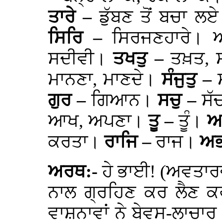
ਤਾਰੇ –
ਡੁੱਬਣ ਤੋਂ ਬਚਾ ਲ
ਸਿਰਿ –
ਸਿਰਜਣਹਾਰੇ।
ਸਦੀਵੀ।
ਤਖਤੁ –
ਤਖ਼ਤ, 
ਮਾਨਣਾ, ਮਾਣਦੇ।
ਸੰਜੁਤੁ –
ਗੁਰ –
ਗਿਆਨ।
ਸਚੁ –
ਸੱ
ਆਖ, ਅਪਣਾ।
ਤੂ –
ਤੂੰ।
ਅ
ਕਰਤਾ।
ਰਾਜਿ –
ਰਾਜ।
ਅਭ
ਅਰਥ:-
ਹੇ ਭਾਈ! (ਅਵਤਾਰਵ
ਨਾਲ ਗ੍ਰਹਿਣ ਕਰ ਲੈਣ ਕਰ
ਵਾਸ਼ਨਾਵਾਂ ਨੇ ਬੇਵਸ-ਲਾਚਾ