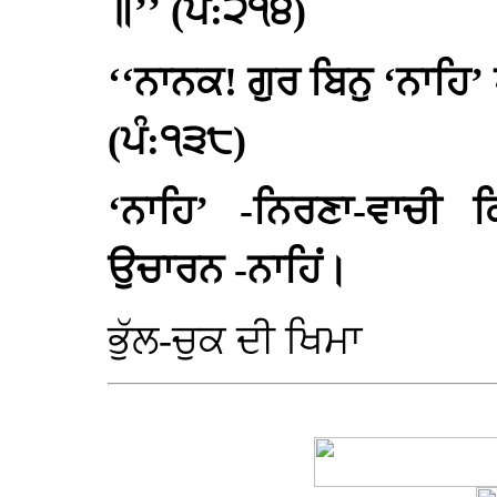
॥’’ (ਪੰ:੨੧੪)
‘‘ਨਾਨਕ! ਗੁਰ ਬਿਨੁ ‘ਨਾਹਿ’
(ਪੰ:੧੩੮)
‘ਨਾਹਿ’ -ਨਿਰਣਾ-ਵਾਚੀ 
ਉਚਾਰਨ -ਨਾਹਿਂ।
ਭੁੱਲ-ਚੁਕ ਦੀ ਖਿਮਾ