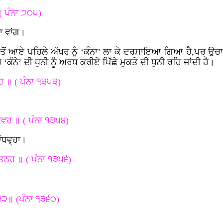
( ਪੰਨਾ ੭੦੫)
ਾ ਵਾਂਗ।
ੋਂ ਆਏ ਪਹਿਲੇ ਅੱਖਰ ਨੂੰ ‘ਕੰਨਾ’ ਲਾ ਕੇ ਦਰਸਾਇਆ ਗਿਆ ਹੈ,ਪਰ ਉਚਾਰਣ ਸ
‘ਕੰਨੇ’ ਦੀ ਧੁਨੀ ਨੂੰ ਅਰਧ ਕਰੀਏ ਪਿੱਛੇ ਮੁਕਤੇ ਦੀ ਧੁਨੀ ਰਹਿ ਜਾਂਦੀ ਹੈ।
ਹ ॥ ( ਪੰਨਾ ੧੩੫੩)
ਂਧਵਹ ॥ ( ਪੰਨਾ ੧੩੫੪)
ਂਧਵ੍ਹਾ।
ਨਹ ॥ ( ਪੰਨਾ ੧੩੫੬)
।
੧੨॥ (ਪੰਨਾ ੧੩੬੦)