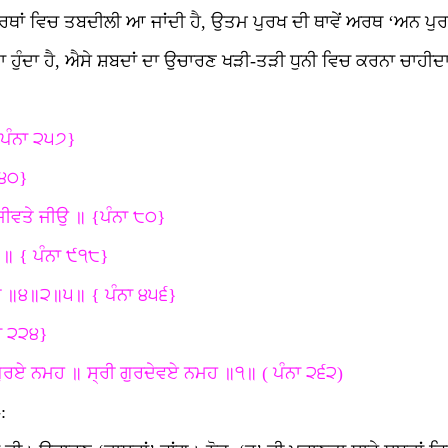
ਅਰਥਾਂ ਵਿਚ ਤਬਦੀਲੀ ਆ ਜਾਂਦੀ ਹੈ, ਉਤਮ ਪੁਰਖ ਦੀ ਥਾਵੇਂ ਅਰਥ ‘ਅਨ ਪੁਰ
 ਹੁੰਦਾ ਹੈ, ਐਸੇ ਸ਼ਬਦਾਂ ਦਾ ਉਚਾਰਣ ਖੜੀ-ਤੜੀ ਧੁਨੀ ਵਿਚ ਕਰਨਾ ਚਾਹੀਦਾ 
 ਪੰਨਾ ੨੫੭}
੨੪੦}
ੀਵਤੇ ਜੀਉ ॥ {ਪੰਨਾ ੮੦}
 ॥ { ਪੰਨਾ ੯੧੮}
ਨੀ ॥੪॥੨॥੫॥ { ਪੰਨਾ ੪੫੬}
ਾ ੨੨੪}
ਰਏ ਨਮਹ ॥ ਸ੍ਰੀ ਗੁਰਦੇਵਏ ਨਮਹ ॥੧॥ ( ਪੰਨਾ ੨੬੨)
: