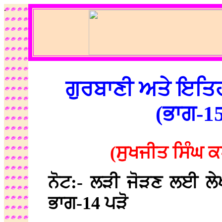
.
ਗੁਰਬਾਣੀ ਅਤੇ ਇਤਿਹ
(ਭਾਗ-1
(ਸੁਖਜੀਤ ਸਿੰਘ ਕ
ਨੋਟ:- ਲੜੀ ਜੋੜਣ ਲਈ ਲੇ
ਭਾਗ-14 ਪੜੋ