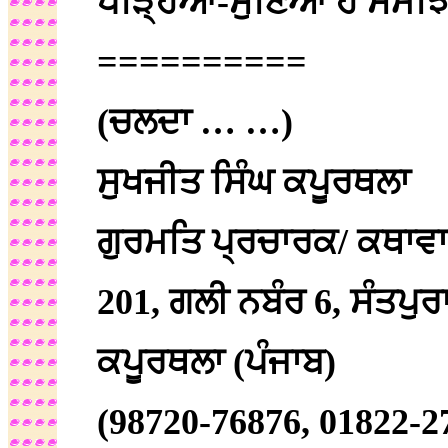
ਪੜ੍ਹਿਆ-ਸੁਣਿਆ ਹੈ ਸਮਝ
==========
(ਚਲਦਾ … …)
ਸੁਖਜੀਤ ਸਿੰਘ ਕਪੂਰਥਲਾ
ਗੁਰਮਤਿ ਪ੍ਰਚਾਰਕ/ ਕਥਾਵ
201, ਗਲੀ ਨਬੰਰ 6, ਸੰਤਪੁਰ
ਕਪੂਰਥਲਾ (ਪੰਜਾਬ)
(98720-76876, 01822-2