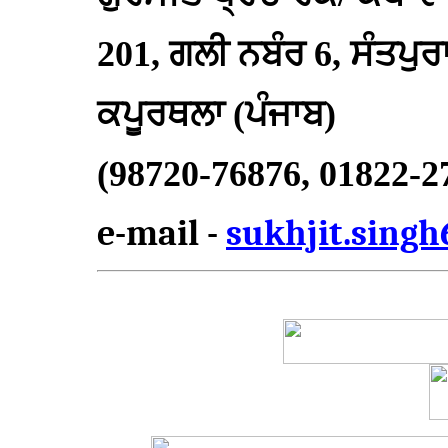
201, ਗਲੀ ਨਬੰਰ 6, ਸੰਤਪੁਰ
ਕਪੂਰਥਲਾ (ਪੰਜਾਬ)
(98720-76876, 01822-2
e-mail -
sukhjit.sing