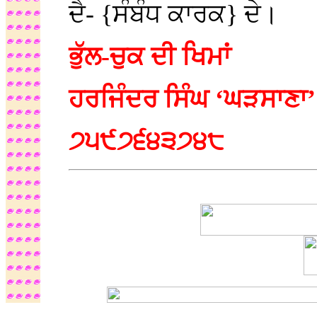
ਦੈ- {ਸੰਬੰਧ ਕਾਰਕ} ਦੇ।
ਭੁੱਲ-ਚੁਕ ਦੀ ਖਿਮਾਂ
ਹਰਜਿੰਦਰ ਸਿੰਘ ‘ਘੜਸਾਣਾ’
੭੫੯੭੬੪੩੭੪੮