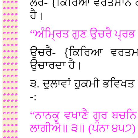
ਲੋਰੈ- {ਕਿਰਿਆ ਵਰਤਮਾਨ 
ਹੈ।
“ਅੰਮ੍ਰਿਤ ਗੁਣ ਉਚਰੈ ਪ੍ਰਭ
ਉਚਰੈ- {ਕਿਰਿਆ ਵਰਤ
ਉਚਾਰਦਾ ਹੈ।
੩. ਦੁਲਾਵਾਂ ਹੁਕਮੀ ਭਵਿਖਤ
-:
“ਨਾਨਕੁ ਵਖਾਣੈ ਗੁਰ ਬਚਨ
ਲਾਗੀਐ॥ ੩॥ (ਪੰਨਾ ੪੫੭)